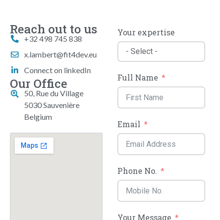
Reach out to us
Your expertise
+32 498 745 838
x.lambert@fit4dev.eu
Connect on linkedIn
Full Name
Our Office
50, Rue du Village
5030 Sauvenière
Belgium
Email
Phone No.
Your Message